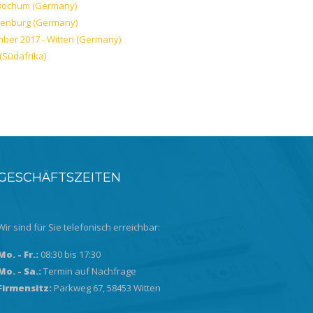
 Bochum (Germany)
ffenburg (Germany)
mber 2017 - Witten (Germany)
(Südafrika)
GESCHÄFTSZEITEN
Wir sind für Sie telefonisch erreichbar:
Mo. - Fr.:
08:30 bis 17:30
Mo. - Sa.:
Termin auf Nachfrage
Firmensitz:
Parkweg 67, 58453 Witten